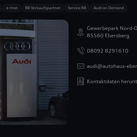
e-tron
R8 Verkaufspartner
Service R8
Audi on Demand
Gewerbepark Nord-O
85560 Ebersberg
08092 8291610
audi@autohaus-eber
Kontaktdaten herunt