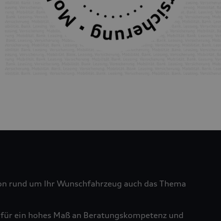
tion rund um Ihr Wunschfahrzeug auch das Thema
ht für ein hohes Maß an Beratungskompetenz und