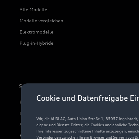
Alle Modelle
Modelle vergleichen
Elektromodelle
Plug-in-Hybride
Support
Cookie und Datenfreigabe Ei
Kundenservice
Händlersuche
Wir, die AUDI AG, Auto-Union-Straße 1, 85057 Ingolstadt
Audi Code
eigene und Dienste Dritter, die Cookies und ähnliche Tech
Ihre Interessen zugeschnittene Inhalte anzuzeigen, einsc
Häufige Fragen (FAQ)
Verbindungen zwischen Ihrem Browser und Servern von Dri