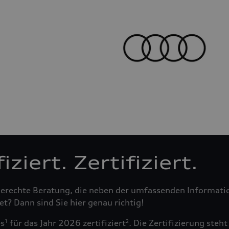
ziert. Zertifiziert.
fsgerechte Beratung, die neben der umfassenden Informa
t? Dann sind Sie hier genau richtig!
es
für das Jahr 2026 zertifiziert
. Die Zertifizierung ste
1
2