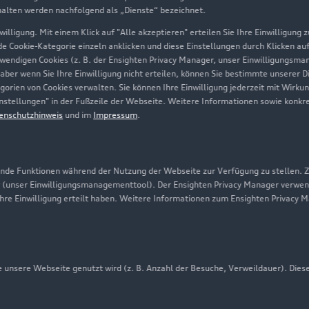
halten werden nachfolgend als „Dienste“ bezeichnet.
Datenschutz
illigung. Mit einem Klick auf "Alle akzeptieren" erteilen Sie Ihre Einwilligung
Audi erleben
ede Cookie-Kategorie einzeln anklicken und diese Einstellungen durch Klicken au
twendigen Cookies (z. B. der Ensighten Privacy Manager, unser Einwilligungsma
Newsletter
 aber wenn Sie Ihre Einwilligung nicht erteilen, können Sie bestimmte unserer 
orien von Cookies verwalten. Sie können Ihre Einwilligung jederzeit mit Wirku
-Einstellungen" in der Fußzeile der Webseite. Weitere Informationen sowie ko
enschutzhinweis
und im
Impressum
.
de Funktionen während der Nutzung der Webseite zur Verfügung zu stellen. Zu
 (unser Einwilligungsmanagementtool). Der Ensighten Privacy Manager verwen
ihre Einwilligung erteilt haben. Weitere Informationen zum Ensighten Privacy 
unsere Webseite genutzt wird (z. B. Anzahl der Besuche, Verweildauer). Dies
nschutzinformation
Cookie-Einstellungen
Cookie-Richtlinie