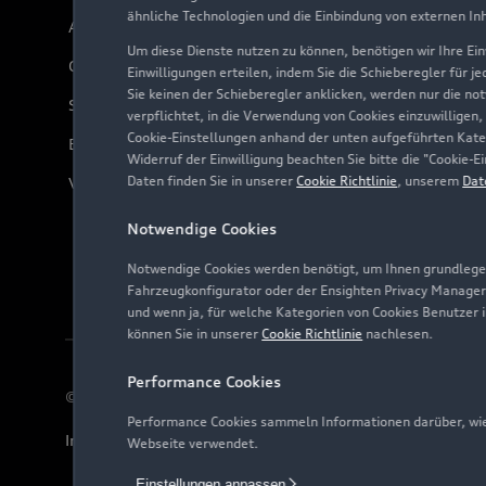
ähnliche Technologien und die Einbindung von externen In
Audi Online Beratung
Um diese Dienste nutzen zu können, benötigen wir Ihre Einw
Online-Terminvereinbarung
Einwilligungen erteilen, indem Sie die Schieberegler für j
Sie keinen der Schieberegler anklicken, werden nur die no
Servicekontakt
verpflichtet, in die Verwendung von Cookies einzuwilligen,
Cookie-Einstellungen anhand der unten aufgeführten Kateg
Bordbuch & Bedienungsanleitungen
Widerruf der Einwilligung beachten Sie bitte die "Cookie
Daten finden Sie in unserer
Cookie Richtlinie
, unserem
Dat
Verträge kündigen
Notwendige Cookies
Notwendige Cookies werden benötigt, um Ihnen grundlegen
Fahrzeugkonfigurator oder der Ensighten Privacy Manager
und wenn ja, für welche Kategorien von Cookies Benutzer 
können Sie in unserer
Cookie Richtlinie
nachlesen.
Performance Cookies
© 2026 AUDI AG. Alle Rechte vorbehalten
Performance Cookies sammeln Informationen darüber, wie 
Impressum
Rechtliches
Hinweisgebersystem
Date
Webseite verwendet.
Einstellungen anpassen