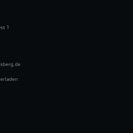
st 1
sberg.de
erladen