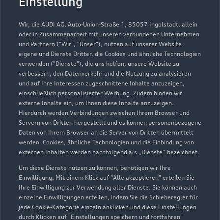
Einstellung
Wir, die AUDI AG, Auto-Union-Straße 1, 85057 Ingolstadt, allein
oder in Zusammenarbeit mit unseren verbundenen Unternehmen
und Partnern ("Wir", "Unser"), nutzen auf unserer Website
eigene und Dienste Dritter, die Cookies und ähnliche Technologien
verwenden ("Dienste"), die uns helfen, unsere Website zu
verbessern, den Datenverkehr und die Nutzung zu analysieren
und auf Ihre Interessen zugeschnittene Inhalte anzuzeigen,
einschließlich personalisierter Werbung. Zudem binden wir
Gewerbepark Nord-Ost 1
externe Inhalte ein, um Ihnen diese Inhalte anzuzeigen.
85560 Ebersberg
Hierdurch werden Verbindungen zwischen Ihrem Browser und
Servern von Dritten hergestellt und es können personenbezogene
08092 8291610
Daten von Ihrem Browser an die Server von Dritten übermittelt
werden. Cookies, ähnliche Technologien und die Einbindung von
externen Inhalten werden nachfolgend als „Dienste“ bezeichnet.
audi@autohaus-ebersberg.de
Um diese Dienste nutzen zu können, benötigen wir Ihre
Einwilligung. Mit einem Klick auf "Alle akzeptieren" erteilen Sie
Kontaktdaten herunterladen
Ihre Einwilligung zur Verwendung aller Dienste. Sie können auch
einzelne Einwilligungen erteilen, indem Sie die Schieberegler für
jede Cookie-Kategorie einzeln anklicken und diese Einstellungen
durch Klicken auf "Einstellungen speichern und fortfahren"